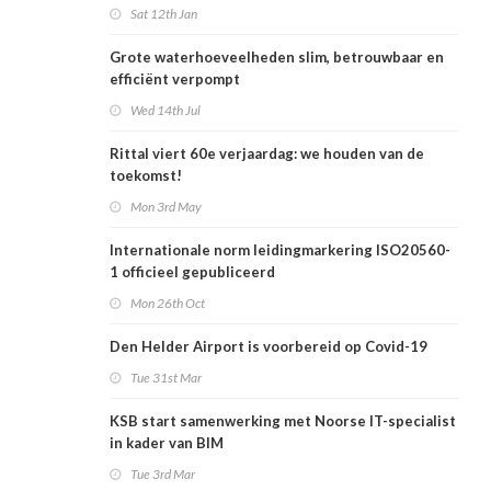
Sat 12th Jan
Grote waterhoeveelheden slim, betrouwbaar en
efficiënt verpompt
Wed 14th Jul
Rittal viert 60e verjaardag: we houden van de
toekomst!
Mon 3rd May
Internationale norm leidingmarkering ISO20560-
1 officieel gepubliceerd
Mon 26th Oct
Den Helder Airport is voorbereid op Covid-19
Tue 31st Mar
KSB start samenwerking met Noorse IT-specialist
in kader van BIM
Tue 3rd Mar