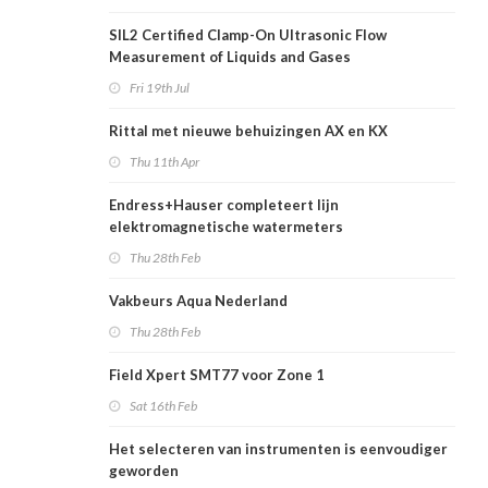
SIL2 Certified Clamp-On Ultrasonic Flow
Measurement of Liquids and Gases
Fri 19th Jul
Rittal met nieuwe behuizingen AX en KX
Thu 11th Apr
Endress+Hauser completeert lijn
elektromagnetische watermeters
Thu 28th Feb
Vakbeurs Aqua Nederland
Thu 28th Feb
Field Xpert SMT77 voor Zone 1
Sat 16th Feb
Het selecteren van instrumenten is eenvoudiger
geworden