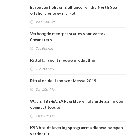
European heliports alliance for the North Sea
offshore energy market
Wed 2nd Oct
Verhoogde meetprestaties voor vortex
flowmeters
Tue 6th Aug
Rittal lanceert nieuwe productlijn
Tue 7th May
Rittal op de Hannover Messe 2019
Sun 10th Mar
Watts TBE-EA: EA keerklep en afsluitkraan in één
compact toestel
Thu 28th Feb
KSB breidt leveringsprogramma diepwelpompen
verder uit