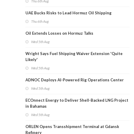
Thu 6th Aug
UAE Bucks Risks to Lead Hormuz Oil Shipping
Thu 6th Aug
Oil Extends Losses on Hormuz Talks
Wed 5th Aug
Wright Says Fuel Shipping Waiver Extension 'Quite
Likely'
Wed 5th Aug
ADNOC Deploys AI-Powered Rig Operations Center
Wed 5th Aug
ECOnnect Energy to Deliver Shell-Backed LNG Project
in Bahamas
Wed 5th Aug
ORLEN Opens Transshipment Terminal at Gdansk
Refinery