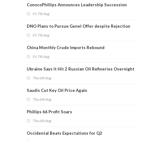
ConocoPhillips Announces Leadership Succession
Fri 7th Aug
DNO Plans to Pursue Genel Offer despite Rejection
Fri 7th Aug
China Monthly Crude Imports Rebound
Fri 7th Aug
Ukraine Says It Hit 2 Russian Oil Refineries Overnight
Thu 6th Aug
Saudis Cut Key Oil Price Again
Thu 6th Aug
Phillips 66 Profit Soars
Thu 6th Aug
Occidental Beats Expectations for Q2