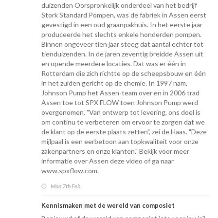
duizenden Oorspronkelijk onderdeel van het bedrijf
Stork Standard Pompen, was de fabriek in Assen eerst
gevestigd in een oud graanpakhuis. In het eerste jaar
produceerde het slechts enkele honderden pompen.
Binnen ongeveer tien jaar steeg dat aantal echter tot
tienduizenden. In de jaren zeventig breidde Assen uit
en opende meerdere locaties. Dat was er één in
Rotterdam die zich richtte op de scheepsbouw en één
in het zuiden gericht op de chemie. In 1997 nam,
Johnson Pump het Assen-team over en in 2006 trad
Assen toe tot SPX FLOW toen Johnson Pump werd
overgenomen. "Van ontwerp tot levering, ons doel is
om continu te verbeteren om ervoor te zorgen dat we
de klant op de eerste plaats zetten", zei de Haas. "Deze
mijlpaal is een eerbetoon aan topkwaliteit voor onze
zakenpartners en onze klanten." Bekijk voor meer
informatie over Assen deze video of ga naar
www.spxflow.com.
Mon 7th Feb
Kennismaken met de wereld van composiet