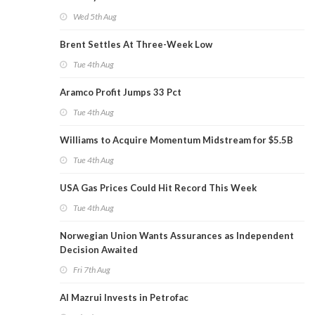
Wed 5th Aug
Brent Settles At Three-Week Low
Tue 4th Aug
Aramco Profit Jumps 33 Pct
Tue 4th Aug
Williams to Acquire Momentum Midstream for $5.5B
Tue 4th Aug
USA Gas Prices Could Hit Record This Week
Tue 4th Aug
Norwegian Union Wants Assurances as Independent
Decision Awaited
Fri 7th Aug
Al Mazrui Invests in Petrofac