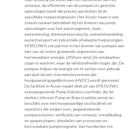
ontwerp, de efficiëntie van de pompen en gerichte
oplossingen biedt die precies aansluiten bij de
specifieke toepassingseisen. Het Assen-team is ook
steeds nauwer betrokken bij het leveren van pomp
oplossingen voor het watersegment, zoals ;
waterwinning, drinkwaterproductie, waterbehandeling,
watertransport en industriële afvalwatertoepassingen.
SPXFLOW is ook partner in het leveren van pompen aan
één van de snelst groeiende segmenten van
hernieuwbare energie, offshore wind. De windparken
staan in wateren, waar de windsnelheden hoger zijn. De
pompen helpen de energie om te zetten voor gebruik
aan land via een transmissiesysteem dat
hoogspanningsgelijkstroom (HVDC) wordt genoemd.
De faciliteit in Assen maakt deel uit van SPX FLOW’s
toonaangevende Pump Solutions portfolio, die de
merken Johnson Pump en Bran+Luebbe omvat en
beschikt over een hoogwaardige testfaciliteit en
operators die zorgen voor; gegarandeerde
pompprestaties; verificatie van ontwerp, ontwikkeling
en aanpassingen; simulaties van processen en
betrouwbare pompintegratie. Van honderden tot