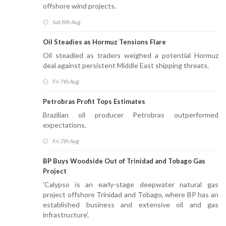
offshore wind projects.
Sat 8th Aug
Oil Steadies as Hormuz Tensions Flare
Oil steadied as traders weighed a potential Hormuz
deal against persistent Middle East shipping threats.
Fri 7th Aug
Petrobras Profit Tops Estimates
Brazilian oil producer Petrobras outperformed
expectations.
Fri 7th Aug
BP Buys Woodside Out of Trinidad and Tobago Gas
Project
'Calypso is an early-stage deepwater natural gas
project offshore Trinidad and Tobago, where BP has an
established business and extensive oil and gas
infrastructure'.