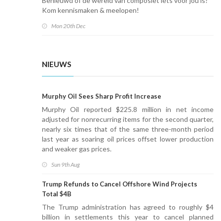
Benieuwd of de wereld van composiet iets voor jou is?
Kom kennismaken & meelopen!
Mon 20th Dec
NIEUWS
Murphy Oil Sees Sharp Profit Increase
Murphy Oil reported $225.8 million in net income
adjusted for nonrecurring items for the second quarter,
nearly six times that of the same three-month period
last year as soaring oil prices offset lower production
and weaker gas prices.
Sun 9th Aug
Trump Refunds to Cancel Offshore Wind Projects
Total $4B
The Trump administration has agreed to roughly $4
billion in settlements this year to cancel planned