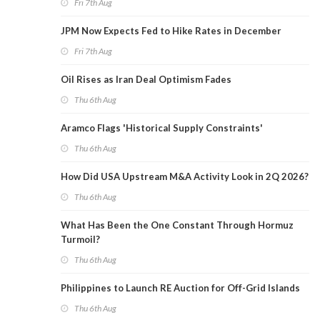
Fri 7th Aug
JPM Now Expects Fed to Hike Rates in December
Fri 7th Aug
Oil Rises as Iran Deal Optimism Fades
Thu 6th Aug
Aramco Flags 'Historical Supply Constraints'
Thu 6th Aug
How Did USA Upstream M&A Activity Look in 2Q 2026?
Thu 6th Aug
What Has Been the One Constant Through Hormuz
Turmoil?
Thu 6th Aug
Philippines to Launch RE Auction for Off-Grid Islands
Thu 6th Aug