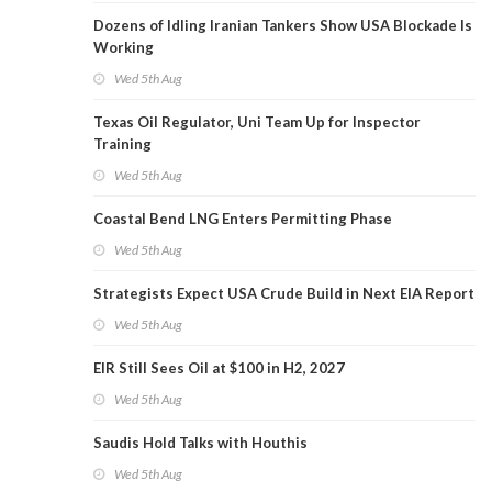
Dozens of Idling Iranian Tankers Show USA Blockade Is
Working
Wed 5th Aug
Texas Oil Regulator, Uni Team Up for Inspector
Training
Wed 5th Aug
Coastal Bend LNG Enters Permitting Phase
Wed 5th Aug
Strategists Expect USA Crude Build in Next EIA Report
Wed 5th Aug
EIR Still Sees Oil at $100 in H2, 2027
Wed 5th Aug
Saudis Hold Talks with Houthis
Wed 5th Aug