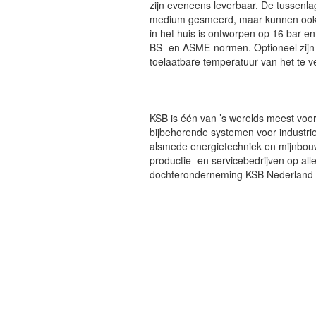
zijn eveneens leverbaar. De tussen
medium gesmeerd, maar kunnen ook 
in het huis is ontworpen op 16 bar e
BS- en ASME-normen. Optioneel zijn 
toelaatbare temperatuur van het te
KSB is één van ’s werelds meest voo
bijbehorende systemen voor industri
alsmede energietechniek en mijnbouw
productie- en servicebedrijven op al
dochteronderneming KSB Nederland i