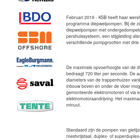
Februari 2019 - KSB heeft haar werel
programma diepwelpompen. Bij de 
diepwelpompen met ondergedompelde
pershuissysteem, een stijgleiding als
verschillende pompgrootten met drie 
De maximale opvoerhoogte van de die
bedraagt 720 liter per seconde. De a
diameters van de trappenhuizen varië
inbouw boven en onder de vloer mogeli
gemonteerde elektromotoren of via e
elektromotoraandrijving. Het maxima
minuut.
Standaard zijn de pompen van gietijze
roestvrijstaal, duplex- of superduple