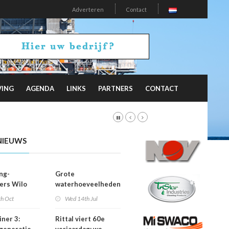
Adverteren
Contact
VING
AGENDA
LINKS
PARTNERS
CONTACT
NIEUWS
ng-
Grote
ers Wilo
waterhoeveelheden
nd en Wri-
slim, betrouwbaar
th Oct
Wed 14th Jul
ndelen
en efficiënt
n
verpompt
ner 3:
Rittal viert 60e