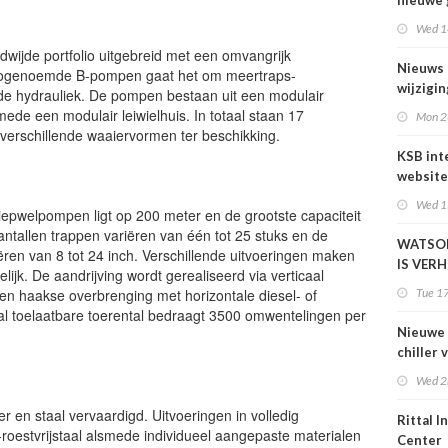
nieuwe 
dompel
Wed 1
KSB
dwijde portfolio uitgebreid met een omvangrijk
Nieuws 
zogenoemde B-pompen gaat het om meertraps-
wijzigin
 hydrauliek. De pompen bestaan uit een modulair
Service
mede een modulair leiwielhuis. In totaal staan 17
Mon 2
verschillende waaiervormen ter beschikking.
KSB int
website
en
Wed 1
pwelpompen ligt op 200 meter en de grootste capaciteit
product
antallen trappen variëren van één tot 25 stuks en de
één om
WATSO
ren van 8 tot 24 inch. Verschillende uitvoeringen maken
IS VER
jk. De aandrijving wordt gerealiseerd via verticaal
en haakse overbrenging met horizontale diesel- of
Tue 1
al toelaatbare toerental bedraagt 3500 omwentelingen per
Nieuwe 
chiller 
kW
Wed 2
r en staal vervaardigd. Uitvoeringen in volledig
Rittal I
x-roestvrijstaal alsmede individueel aangepaste materialen
Center