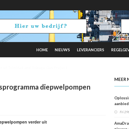
HOME
NIEUWS
LEVERANCIERS
REGELGE
Tankers as Oil Exports Boom
MEER 
ngsprogramma diepwelpompen
Oplossi
aanbied
Nederla
Fri 29
Tech bu
krachte
iepwelpompen verder uit
AmaDrai