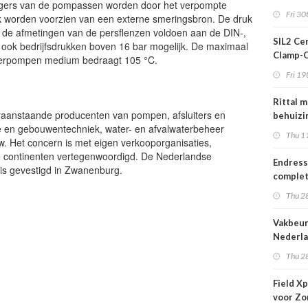
lagers van de pompassen worden door het verpompte
Fri 30
worden voorzien van een externe smeringsbron. De druk
n de afmetingen van de persflenzen voldoen aan de DIN-,
SIL2 Cer
ook bedrijfsdrukken boven 16 bar mogelijk. De maximaal
Clamp-
 verpompen medium bedraagt 105 °C.
Ultraso
Fri 19
Measur
Liquids
Rittal 
raanstaande producenten van pompen, afsluiters en
behuizi
e en gebouwentechniek, water- en afvalwaterbeheer
KX
Thu 1
. Het concern is met eigen verkooporganisaties,
le continenten vertegenwoordigd. De Nederlandse
Endres
s gevestigd in Zwanenburg.
complet
elektro
Thu 2
waterm
Vakbeur
Nederl
Thu 2
Field X
voor Zo