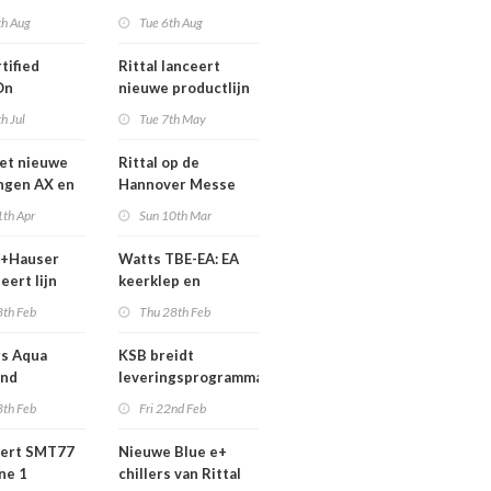
voor vortex
th Aug
Tue 6th Aug
flowmeters
tified
Rittal lanceert
On
nieuwe productlijn
nic Flow
th Jul
Tue 7th May
ement of
 and Gases
met nieuwe
Rittal op de
ngen AX en
Hannover Messe
2019
1th Apr
Sun 10th Mar
s+Hauser
Watts TBE-EA: EA
eert lijn
keerklep en
magnetische
afsluitkraan in één
8th Feb
Thu 28th Feb
eters
compact toestel
s Aqua
KSB breidt
and
leveringsprogramma
diepwelpompen
8th Feb
Fri 22nd Feb
verder uit
pert SMT77
Nieuwe Blue e+
ne 1
chillers van Rittal