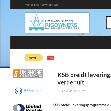
Welkom op rigowners.com
NEWS
Fri 7th 16:11
Adnoc Buys $1.3B of 
NEW
KSB breidt leveri
verder uit
Fri 22nd Feb 2019
KSB breidt leveringsprogramma d