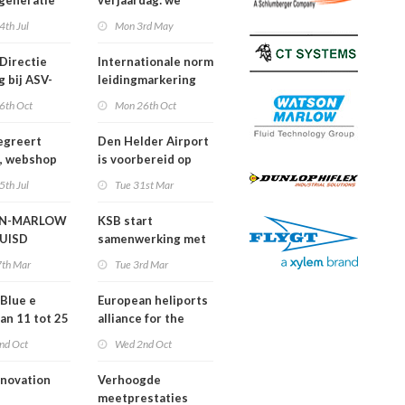
generatie
verjaardag: we
pompen van
houden van de
4th Jul
Mon 3rd May
toekomst!
Directie
Internationale norm
g bij ASV-
leidingmarkering
s BV
ISO20560-1
6th Oct
Mon 26th Oct
officieel
gepubliceerd
egreert
Den Helder Airport
, webshop
is voorbereid op
Covid-19
5th Jul
Tue 31st Mar
catalogus in
geving
N-MARLOW
KSB start
HUISD
samenwerking met
Noorse IT-
7th Mar
Tue 3rd Mar
specialist in kader
van BIM
Blue e
European heliports
van 11 tot 25
alliance for the
North Sea offshore
nd Oct
Wed 2nd Oct
energy market
nnovation
Verhoogde
meetprestaties